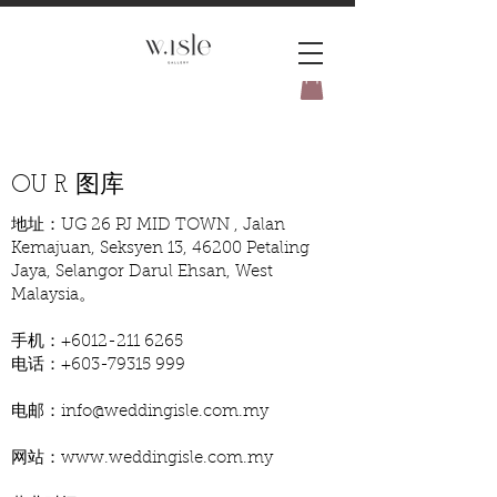
BOOK YOUR _cc781905-
5cde3badb5cPOMENT-31946-
OU R 图库
地址：UG 26 PJ MID TOWN , Jalan
Kemajuan, Seksyen 13, 46200 Petaling
Jaya, Selangor Darul Ehsan, West
Malaysia。
手机：+6012-211 6265
电话：+603-79315 999
电邮：
info@weddingisle.com.my
网站：
www.weddingisle.com.my