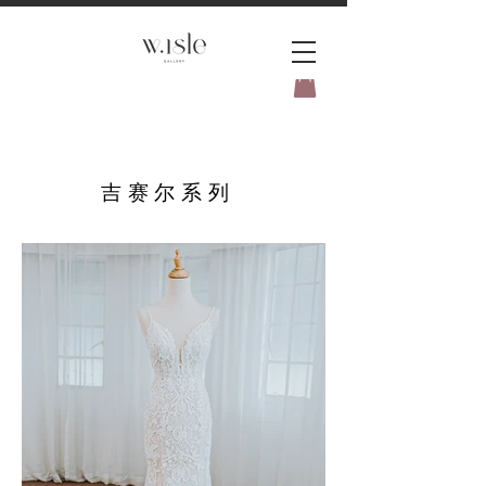
BOOK YOUR _cc781905-
5cde3badb5cPOMENT-31946-
吉赛尔系列